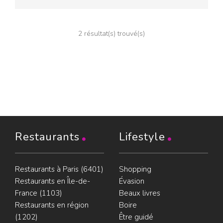
2 résultat(s) trouvé(s)
Restaurants
Lifestyle
Restaurants à Paris (6401)
Shopping
Restaurants en Île-de-
Évasion
France (1103)
Beaux livres
Restaurants en région
Boire
(1202)
Être guidé