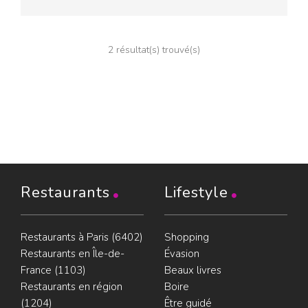
2 résultat(s) trouvé(s)
Restaurants
Lifestyle
Restaurants à Paris (6402)
Shopping
Restaurants en Île-de-
Évasion
France (1103)
Beaux livres
Restaurants en région
Boire
(1204)
Être guidé