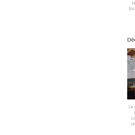
N
BA
Dé
Le 
c
ch