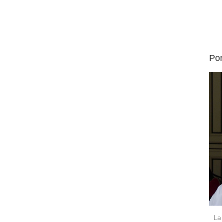
Por
La