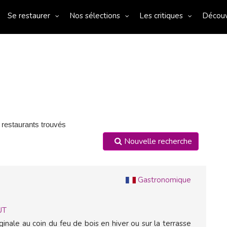
Se restaurer
Nos sélections
Les critiques
Décou
 restaurants trouvés
Nouvelle recherche
Gastronomique
UT
inale au coin du feu de bois en hiver ou sur la terrasse