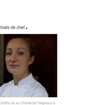
traits de chef
 cheffe est au Chantecler Negresco à