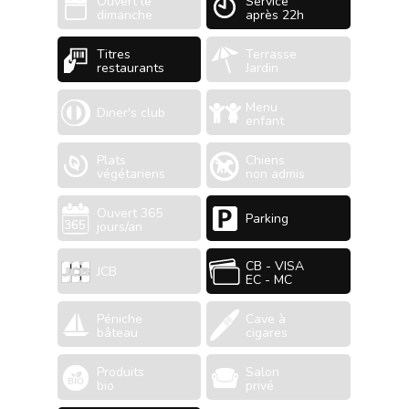
Ouvert le
Service
dimanche
après 22h
Titres
Terrasse
restaurants
Jardin
Menu
Diner's club
enfant
Plats
Chiens
végétariens
non admis
Ouvert 365
Parking
jours/an
CB - VISA
JCB
EC - MC
Péniche
Cave à
bâteau
cigares
Produits
Salon
bio
privé