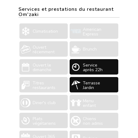
Services et prestations du restaurant
Om'zaki
American
Climatisation
Express
Ouvert
Brunch
récemment
Ouvert le
Service
dimanche
après 22h
Titres
Terrasse
restaurants
Jardin
Menu
Diner's club
enfant
Plats
Chiens
végétariens
non admis
Ouvert 365