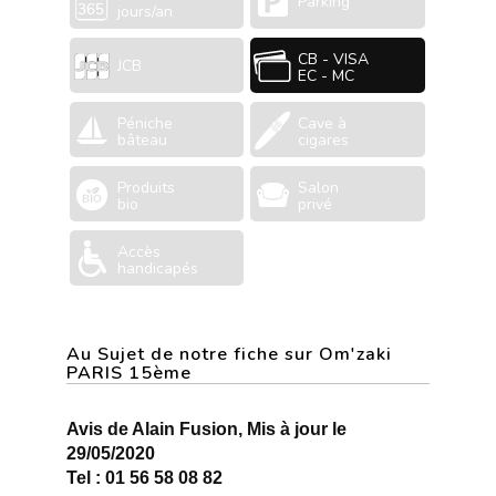
Parking
jours/an
CB - VISA
JCB
EC - MC
Péniche
Cave à
bâteau
cigares
Produits
Salon
bio
privé
Accès
handicapés
Au Sujet de notre fiche sur Om'zaki
PARIS 15ème
Avis de Alain Fusion, Mis à jour le
29/05/2020
Tel : 01 56 58 08 82