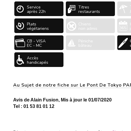
Service
Titres
après 22h
restaurants
Plats
Chiens
végétariens
non admis
CB - VISA
Péniche
EC - MC
bâteau
Accès
handicapés
Au Sujet de notre fiche sur Le Pont De Tokyo P
Avis de Alain Fusion, Mis à jour le 01/07/2020
Tel : 01 53 81 01 12