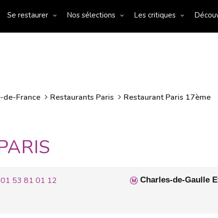
Se restaurer
Nos sélections
Les critiques
Décou
e-de-France
Restaurants Paris
Restaurant Paris 17ème
PARIS
01 53 81 01 12
Charles-de-Gaulle E