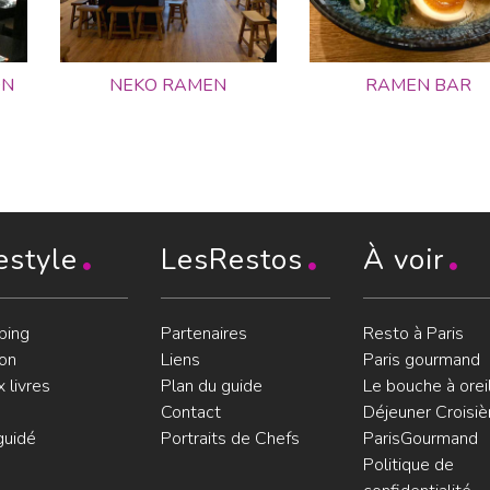
ON
NEKO RAMEN
RAMEN BAR
estyle
LesRestos
À voir
ping
Partenaires
Resto à Paris
on
Liens
Paris gourmand
 livres
Plan du guide
Le bouche à orei
Contact
Déjeuner Croisiè
guidé
Portraits de Chefs
ParisGourmand
Politique de