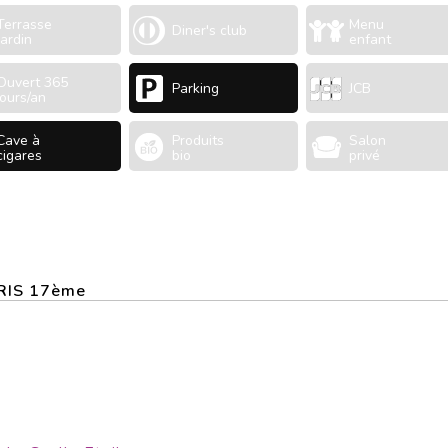
Terrasse
Menu
Diner's club
Jardin
enfant
Ouvert 365
Parking
JCB
jours/an
Cave à
Produits
Salon
cigares
bio
privé
ARIS 17ème