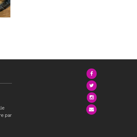
lle
re par