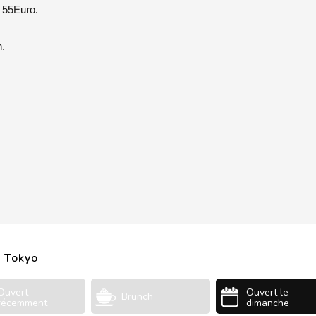
 55Euro.
h.
e Tokyo
Ouvert
Ouvert le
Brunch
récemment
dimanche