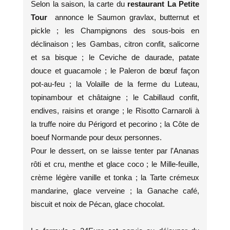
Selon la saison, la carte du
restaurant La Petite
Tour
annonce le Saumon gravlax, butternut et
pickle ; les Champignons des sous-bois en
déclinaison ; les Gambas, citron confit, salicorne
et sa bisque ; le Ceviche de daurade, patate
douce et guacamole ; le Paleron de bœuf façon
pot-au-feu ; la Volaille de la ferme du Luteau,
topinambour et châtaigne ; le Cabillaud confit,
endives, raisins et orange ; le Risotto Carnaroli à
la truffe noire du Périgord et pecorino ; la Côte de
boeuf Normande pour deux personnes.
Pour le dessert, on se laisse tenter par l'Ananas
rôti et cru, menthe et glace coco ; le Mille-feuille,
crème légère vanille et tonka ; la Tarte crémeux
mandarine, glace verveine ; la Ganache café,
biscuit et noix de Pécan, glace chocolat.