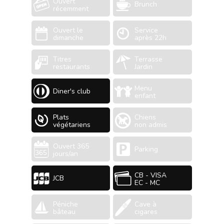
Ouvert
Brunch
récemment
Ouvert le
Service
dimanche
après 22h
Titres
Terrasse
restaurants
Jardin
Menu
Diner's club
enfant
Plats
Chiens
végétariens
non admis
Ouvert 365
Parking
jours/an
CB - VISA
JCB
EC - MC
Péniche
Cave à
bâteau
cigares