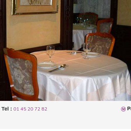
Tel :
01 45 20 72 82
P