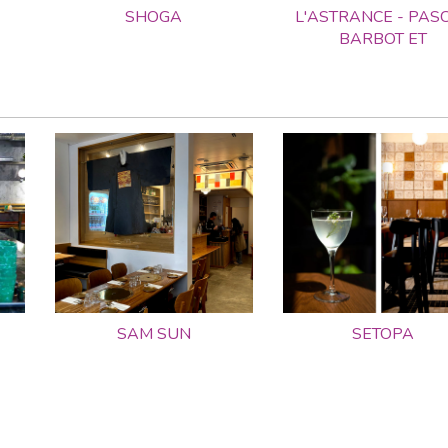
SHOGA
L'ASTRANCE - PAS
BARBOT ET
SAM SUN
SETOPA