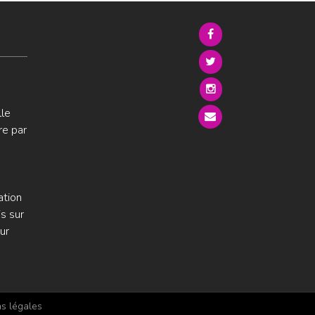
lle
re par
ation
s sur
ur
s légales