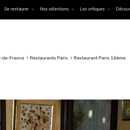
Se restaurer
Nos sélections
Les critiques
Décou
e-de-France
Restaurants Paris
Restaurant Paris 16ème