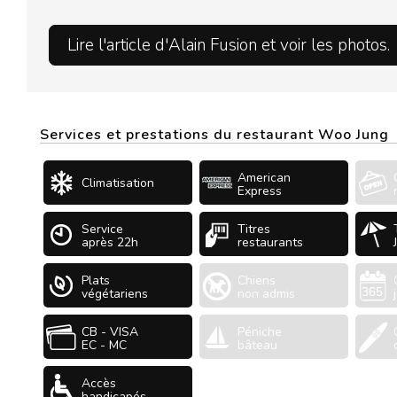
Lire l'article d'Alain Fusion et voir les photos.
Services et prestations du restaurant Woo Jung
American
Climatisation
Express
Service
Titres
après 22h
restaurants
Plats
Chiens
végétariens
non admis
CB - VISA
Péniche
EC - MC
bâteau
Accès
handicapés