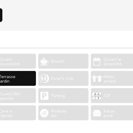
Ouvert
Ouvert le
Brunch
récemment
dimanche
Terrasse
Menu
Diner's club
Jardin
enfant
Ouvert 365
Parking
JCB
jours/an
Cave à
Produits
Salon
cigares
bio
privé