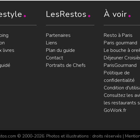
estyle
LesRestos
À voir
ping
Partenaires
Resto à Paris
on
Liens
Paris gourmand
 livres
Plan du guide
Le bouche à orei
Contact
Déjeuner Croisiè
guidé
Portraits de Chefs
ParisGourmand
Politique de
confidentialité
Condition d'utilis
Consultez les avi
les restaurants s
GoWork.fr
os.com © 2000-2026. Photos et illustrations : droits réservés |
Mention