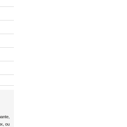
uante,
ux, ou