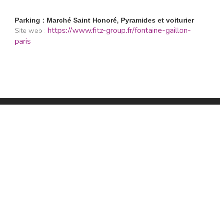
Parking : Marché Saint Honoré, Pyramides et voiturier
https://www.fitz-group.fr/fontaine-gaillon-
Site web :
paris
Restaurants
Lifestyle
Restaurants à Paris (6401)
Shopping
Restaurants en Île-de-
Évasion
France (1103)
Beaux livres
Restaurants en région
Boire
(1202)
Être guidé
Restaurants avec terrasse