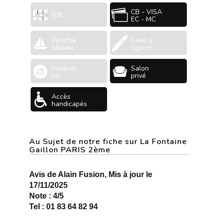
CB - VISA
JCB
EC - MC
Péniche
Cave à
bâteau
cigares
Produits
Salon
bio
privé
Accès
handicapés
Au Sujet de notre fiche sur La Fontaine
Gaillon PARIS 2ème
Avis de Alain Fusion, Mis à jour le
17/11/2025
Note : 4/5
Tel : 01 83 64 82 94