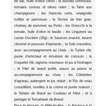
de bar, huile d’olive citron ; la Burrata crémeuse,
tomates cerises et olives noire ; la Tarte aux
champignons ; les Haricots verts, vinaigrette
truffée et parmesan ; la Terrine de foie gras,
chutney de pommes au Porto ; les Gnocchi à la
tomate, huile d'olive et basilic ; les Linguines au
caviar Osciètre (30g) ; le Saumon snacké, beurre
citronné et pousses d’épinards ; la Sole meunière,
avec accompagnement au choix ; le Turbot rôti,
purée d'artichaut et émulsion de cresson ; le
Coquelet rôti, oignons nouveaux et jus à l’estragon
; le Filet de boeuf poêlé, sauce au poivre et
accompagnement au choix ; les Côtelettes
d’agneau, aubergine et jus réduit ; le Ris de veau
croustillant, morilles à la crème et purée maison ;
le Tartare de Bœuf au Couteau et frites ; et à
partager le Tomahawk de Boeuf.
Pour le dessert, le Mille-feuilles ; la Pavlova à la