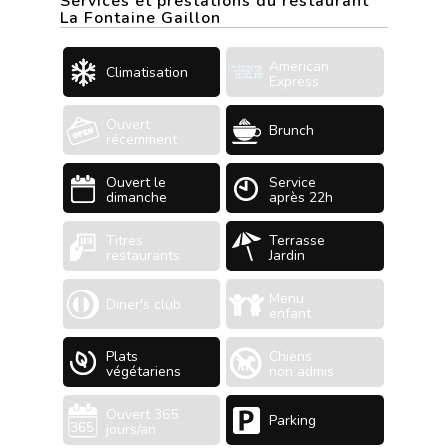
Services et prestations du restaurant
La Fontaine Gaillon
American
Climatisation
Express
Ouvert
Brunch
récemment
Ouvert le
Service
dimanche
après 22h
Titres
Terrasse
restaurants
Jardin
Menu
Diner's club
enfant
Plats
Chiens
végétariens
non admis
Ouvert 365
Parking
jours/an