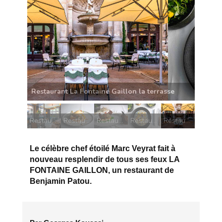
Restaurant La Fontaine Gaillon Carpaccio de
langoustines
Restaurant La Fontaine Gaillon la salle
Restaurant La Fontaine Gaillon Sablé aux pommes rôties
Restaurant La Fontaine Gaillon Escalope de foie gras poêlée
Restaurant La Fontaine Gaillon Carpaccio de langoustines
Restaurant La Fontaine Gaillon la terrasse
Le célèbre chef étoilé Marc Veyrat fait à
nouveau resplendir de tous ses feux LA
FONTAINE GAILLON, un restaurant de
Benjamin Patou.