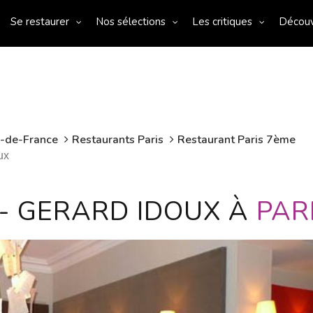
Se restaurer
Nos sélections
Les critiques
Décou
e-de-France
Restaurants Paris
Restaurant Paris 7ème
ux
 - GERARD IDOUX À
PAR