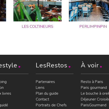
LES COLTINEURS
PERLIMPINPIN
estyle
LesRestos
À voir
ping
Partenaires
Resto à Paris
on
Liens
Paris gourmand
 livres
Plan du guide
Le bouche à orei
Contact
Déjeuner Croisiè
guidé
Portraits de Chefs
ParisGourmand