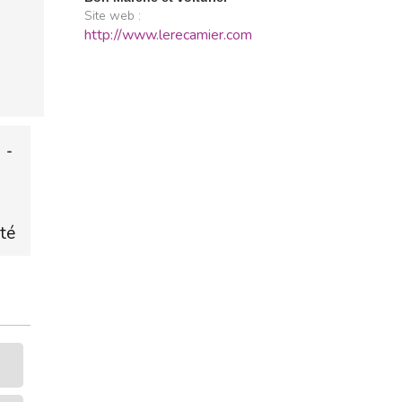
Site web :
http://www.lerecamier.com
 -
ité