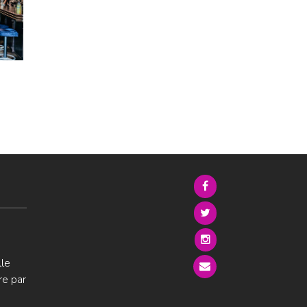
lle
re par