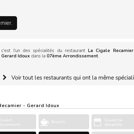
amier.
c'est l'un des spécialités du restaurant
La Cigale Recamier
Gerard Idoux
dans la
07ème Arrondissement
.
Voir tout les restaurants qui ont la même spécial
 Recamier - Gerard Idoux
Ouvert
Ouvert le
Brunch
récemment
dimanche