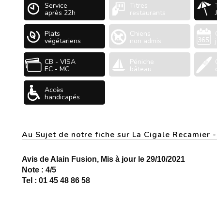
Service
Titres
après 22h
restaurants
Plats
Chiens
végétariens
non admis
CB - VISA
Péniche
EC - MC
bâteau
Accès
handicapés
Au Sujet de notre fiche sur La Cigale Recamier
Avis de Alain Fusion, Mis à jour le 29/10/2021
Note : 4/5
Tel : 01 45 48 86 58