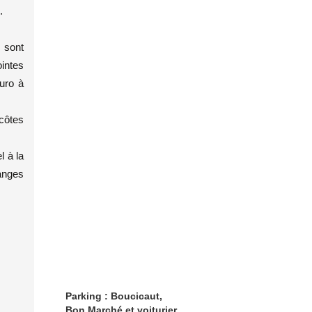
.
 sont
ointes
uro à
 côtes
l à la
anges
Parking : Boucicaut,
Bon Marché et voiturier