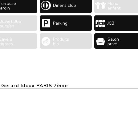
Terrasse
Menu
Diner's club
Jardin
enfant
Ouvert 365
Parking
JCB
jours/an
Cave à
Produits
Salon
cigares
bio
privé
 - Gerard Idoux PARIS 7ème