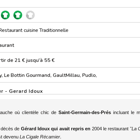
Restaurant cuisine Traditionnelle
aurant
tir de 21 € jusqu'à 55 €
y, Le Bottin Gourmand, GaultMillau, Pudlo,
r - Gerard Idoux
-gauche où clientèle chic de
Saint-Germain-des-Prés
incluant le 
u décès de
Gérard Idoux qui avait repris en
2004 le restaurant "
La C
st devenu
La Cigale Récamier
.