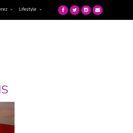
vrez
Lifestyle
IS