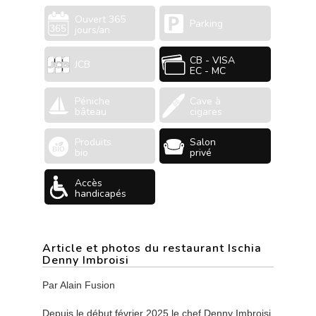
Ouvert 365
Parking
jours/an
CB - VISA
JCB
EC - MC
Péniche
Cave à
bâteau
cigares
Produits
Salon
bio
privé
Accès
handicapés
Article et photos du restaurant Ischia
Denny Imbroisi
Par Alain Fusion
Depuis le début février 2025 le chef Denny Imbroisi