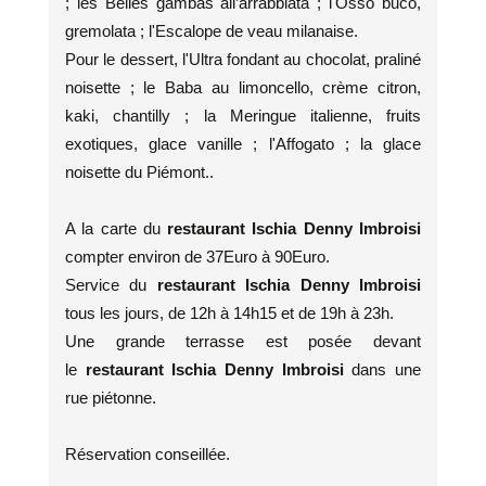
; les Belles gambas all’arrabbiata ; l'Osso buco,
gremolata ; l'Escalope de veau milanaise.
Pour le dessert, l'Ultra fondant au chocolat, praliné
noisette ; le Baba au limoncello, crème citron,
kaki, chantilly ; la Meringue italienne, fruits
exotiques, glace vanille ; l'Affogato ; la glace
noisette du Piémont..
A la carte du
restaurant
Ischia Denny Imbroisi
compter environ de 37Euro à 90Euro.
Service du
restaurant
Ischia Denny Imbroisi
tous les jours,
de 12h à 14h15 et de 19h à 23h.
Une grande terrasse est posée devant
le
restaurant
Ischia Denny Imbroisi
dans une
rue piétonne.
Réservation conseillée.