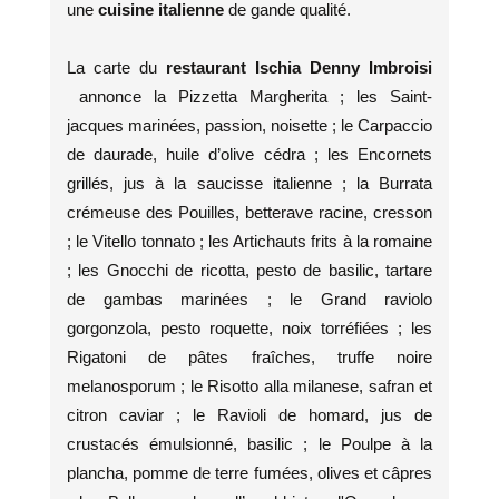
une
cuisine italienne
de gande qualité.
La carte du
restaurant
Ischia Denny Imbroisi
annonce la Pizzetta Margherita ; les Saint-
jacques marinées, passion, noisette ; le Carpaccio
de daurade, huile d’olive cédra ; les Encornets
grillés, jus à la saucisse italienne ; la Burrata
crémeuse des Pouilles, betterave racine, cresson
; le Vitello tonnato ; les Artichauts frits à la romaine
; les Gnocchi de ricotta, pesto de basilic, tartare
de gambas marinées ; le Grand raviolo
gorgonzola, pesto roquette, noix torréfiées ; les
Rigatoni de pâtes fraîches, truffe noire
melanosporum ; le Risotto alla milanese, safran et
citron caviar ; le Ravioli de homard, jus de
crustacés émulsionné, basilic ; le Poulpe à la
plancha, pomme de terre fumées, olives et câpres