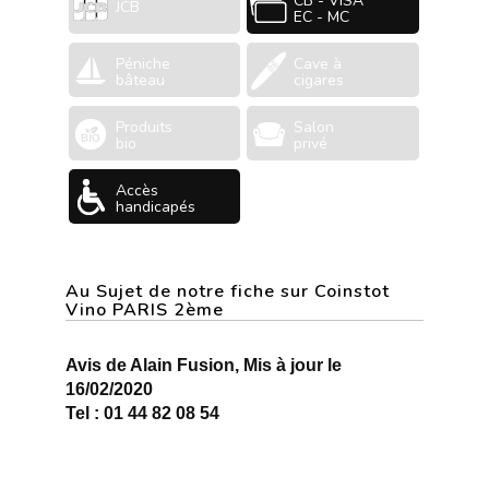
CB - VISA
JCB
EC - MC
Péniche
Cave à
bâteau
cigares
Produits
Salon
bio
privé
Accès
handicapés
Au Sujet de notre fiche sur Coinstot
Vino PARIS 2ème
Avis de Alain Fusion, Mis à jour le
16/02/2020
Tel : 01 44 82 08 54