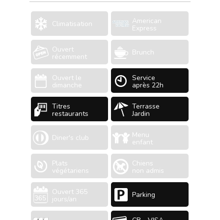
American
Climatisation
Express
Ouvert
Brunch
récemment
Ouvert le
Service
dimanche
après 22h
Titres
Terrasse
restaurants
Jardin
Menu
Diner's club
enfant
Plats
Chiens
végétariens
non admis
Ouvert 365
Parking
jours/an