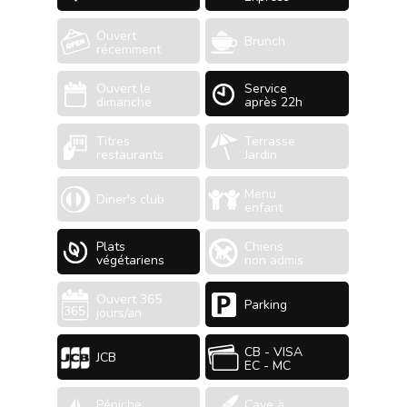
Ouvert
Brunch
récemment
Ouvert le
Service
dimanche
après 22h
Titres
Terrasse
restaurants
Jardin
Menu
Diner's club
enfant
Plats
Chiens
végétariens
non admis
Ouvert 365
Parking
jours/an
CB - VISA
JCB
EC - MC
Péniche
Cave à