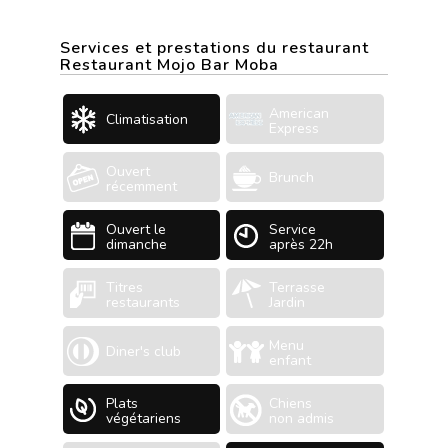
Services et prestations du restaurant
Restaurant Mojo Bar Moba
American
Climatisation
Express
Ouvert
Brunch
récemment
Ouvert le
Service
dimanche
après 22h
Titres
Terrasse
restaurants
Jardin
Menu
Diner's club
enfant
Plats
Chiens
végétariens
non admis