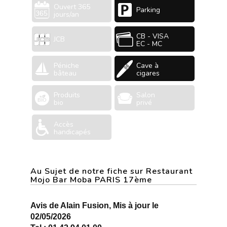
Ouvert 365
Parking
jours/an
CB - VISA
JCB
EC - MC
Péniche
Cave à
bâteau
cigares
Produits
Salon
bio
privé
Accès
handicapés
Au Sujet de notre fiche sur Restaurant
Mojo Bar Moba PARIS 17ème
Avis de Alain Fusion, Mis à jour le
02/05/2026