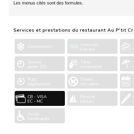
Les menus cités sont des formules.
Services et prestations du restaurant Au P'tit 
American
Climatisation
Express
Service
Titres
après 22h
restaurants
Plats
Chiens
végétariens
non admis
CB - VISA
Péniche
EC - MC
bâteau
Accès
handicapés