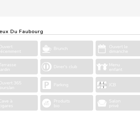
Creux Du Faubourg
Ouvert
Ouvert le
Brunch
récemment
dimanche
Terrasse
Menu
Diner's club
Jardin
enfant
Ouvert 365
Parking
JCB
jours/an
Cave à
Produits
Salon
cigares
bio
privé