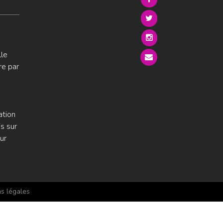
lle
re par
ation
s sur
ur
s légales