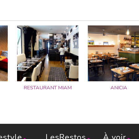
RESTAURANT MIAM
ANICIA
estyle
LesRestos
À voir