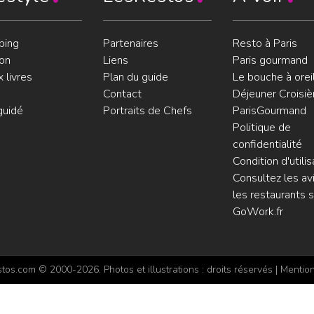
ping
Partenaires
Resto à Paris
on
Liens
Paris gourmand
 livres
Plan du guide
Le bouche à orei
Contact
Déjeuner Croisiè
guidé
Portraits de Chefs
ParisGourmand
Politique de
confidentialité
Condition d'utilis
Consultez les avi
les restaurants s
GoWork.fr
os.com © 2000-2026. Photos et illustrations : droits réservés |
Mention