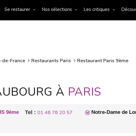
Se restaurer
Nos sélections
Les critiques
Décou
e-de-France
Restaurants Paris
Restaurant Paris 9ème
FAUBOURG À
PARIS
IS 9ème
Tel :
01 48 78 20 57
Notre-Dame de Lor