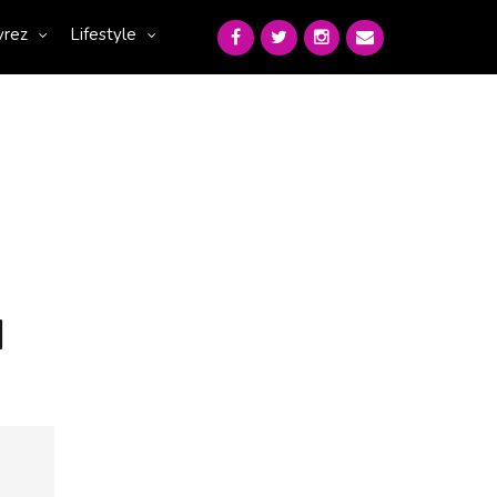
vrez
Lifestyle
N