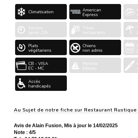
American
Climatisation
Express
Service
Titres
après 22h
restaurants
Plats
Chiens
végétariens
non admis
CB - VISA
Péniche
EC - MC
bâteau
Accès
handicapés
Au Sujet de notre fiche sur Restaurant Rustiq
Avis de Alain Fusion, Mis à jour le 14/02/2025
Note : 4/5