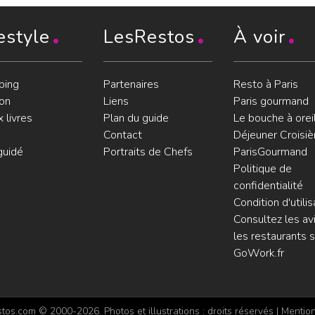
estyle
LesRestos
À voir
ping
Partenaires
Resto à Paris
on
Liens
Paris gourmand
 livres
Plan du guide
Le bouche à orei
Contact
Déjeuner Croisiè
guidé
Portraits de Chefs
ParisGourmand
Politique de
confidentialité
Condition d'utilis
Consultez les avi
les restaurants s
GoWork.fr
os.com © 2000-2026. Photos et illustrations : droits réservés |
Mention