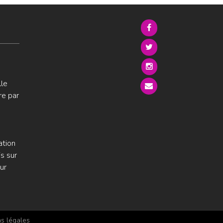
lle
re par
ation
s sur
ur
s légales