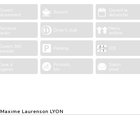
Ouvert
Ouvert le
Brunch
récemment
dimanche
Terrasse
Menu
Diner's club
Jardin
enfant
Ouvert 365
Parking
JCB
jours/an
Cave à
Produits
Salon
cigares
bio
privé
ue Maxime Laurenson LYON