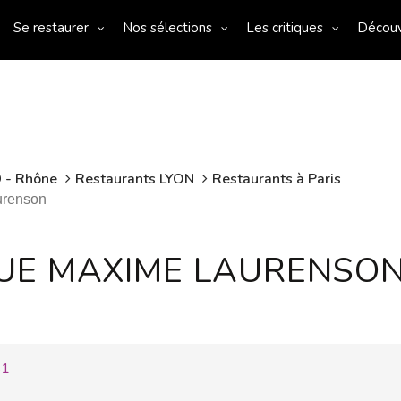
Se restaurer
Nos sélections
Les critiques
Décou
 - Rhône
Restaurants LYON
Restaurants à Paris
urenson
UE MAXIME LAURENSO
81