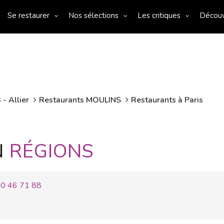
Se restaurer
Nos sélections
Les critiques
Décou
- Allier
Restaurants MOULINS
Restaurants à Paris
N
RÉGIONS
70 46 71 88