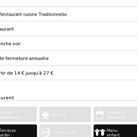
Restaurant cuisine Traditionnelle
aurant
nche soir
de fermeture annuelle
tir de 14 € jusqu'à 27 €
aurent
Ouvert
Ouvert le
Brunch
récemment
dimanche
Terrasse
Menu
Diner's club
Jardin
enfant