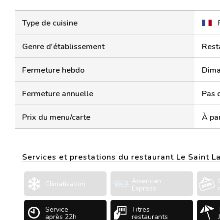
Type de cuisine
Genre d'établissement
Rest
Fermeture hebdo
Dima
Fermeture annuelle
Pas 
Prix du menu/carte
À par
Services et prestations du restaurant Le Saint L
American
Climatisation
Express
Service
Titres
après 22h
restaurants