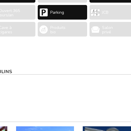
Ouvert 365
Parking
JCB
jours/an
Cave à
Produits
Salon
cigares
bio
privé
ULINS