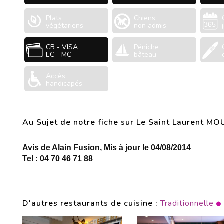
Plats
Chiens
végétariens
non admis
CB - VISA
Péniche
EC - MC
bâteau
Accès
handicapés
Au Sujet de notre fiche sur Le Saint Laurent MO
Avis de Alain Fusion, Mis à jour le 04/08/2014
Tel : 04 70 46 71 88
D'autres restaurants de cuisine :
Traditionnelle