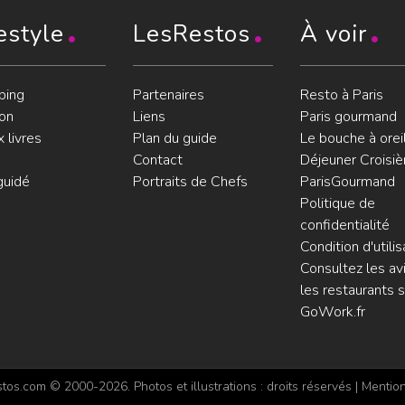
estyle
LesRestos
À voir
ping
Partenaires
Resto à Paris
on
Liens
Paris gourmand
 livres
Plan du guide
Le bouche à orei
Contact
Déjeuner Croisiè
guidé
Portraits de Chefs
ParisGourmand
Politique de
confidentialité
Condition d'utilis
Consultez les avi
les restaurants s
GoWork.fr
os.com © 2000-2026. Photos et illustrations : droits réservés |
Mention