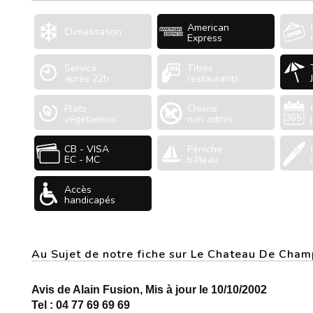
American
Climatisation
Express
Service
Titres
après 22h
restaurants
Plats
Chiens
végétariens
non admis
CB - VISA
Péniche
EC - MC
bâteau
Accès
handicapés
Au Sujet de notre fiche sur Le Chateau De Ch
Avis de Alain Fusion, Mis à jour le 10/10/2002
Tel : 04 77 69 69 69