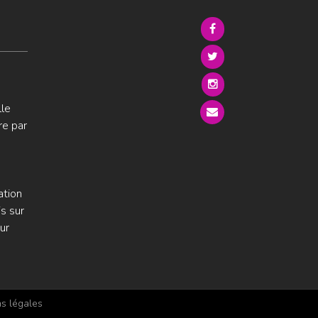
lle
re par
ation
s sur
ur
s légales