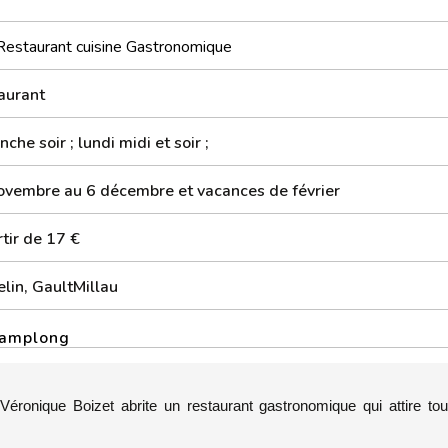
Restaurant cuisine Gastronomique
aurant
che soir ; lundi midi et soir ;
ovembre au 6 décembre et vacances de février
tir de 17 €
lin, GaultMillau
hamplong
éronique Boizet abrite un restaurant gastronomique qui attire tou