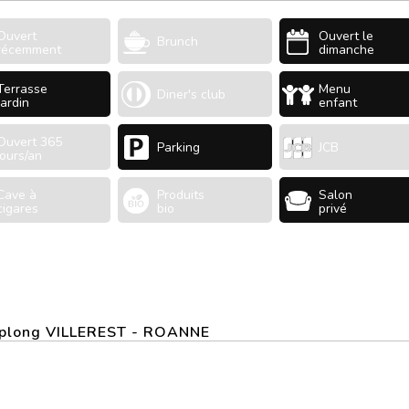
Ouvert
Ouvert le
Brunch
récemment
dimanche
Terrasse
Menu
Diner's club
Jardin
enfant
Ouvert 365
Parking
JCB
jours/an
Cave à
Produits
Salon
cigares
bio
privé
amplong VILLEREST - ROANNE