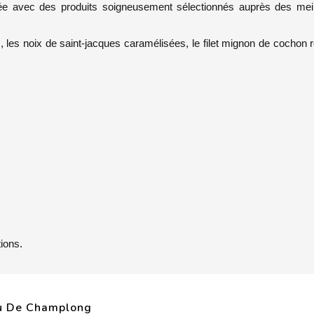
orée avec des produits soigneusement sélectionnés auprès des meil
, les noix de saint-jacques caramélisées, le filet mignon de cochon rô
ions.
au De Champlong