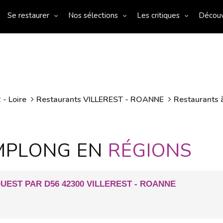
Se restaurer
Nos sélections
Les critiques
Décou
 - Loire
Restaurants VILLEREST - ROANNE
Restaurants à
MPLONG EN
RÉGIONS
OUEST PAR D56 42300 VILLEREST - ROANNE