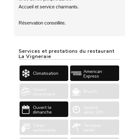
Accueil et service charmants.
Réservation conseillée.
Services et prestations du restaurant
La Vigneraie
American
Climatisation
Express
Ouvert
Brunch
récemment
Ouvert le
Service
dimanche
après 22h
Titres
Terrasse
restaurants
Jardin