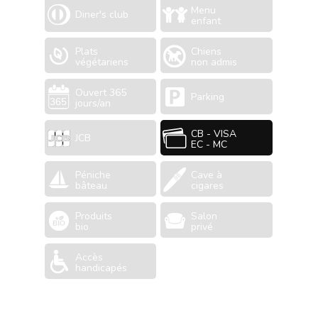
Menu
Diner's club
enfant
Plats
Chiens
végétariens
non admis
Ouvert 365
Parking
jours/an
CB - VISA
JCB
EC - MC
Péniche
Cave à
bâteau
cigares
Produits
Salon
bio
privé
Accès
handicapés