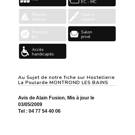
EC - MC
Péniche
Cave à
bâteau
cigares
Produits
Salon
bio
privé
Accès
handicapés
Au Sujet de notre fiche sur Hostellerie
La Poularde MONTROND LES BAINS
Avis de Alain Fusion, Mis à jour le
03/05/2009
Tel : 04 77 54 40 06