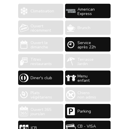
American
Climatisation
Express
Ouvert
Brunch
récemment
Ouvert le
Service
dimanche
après 22h
Titres
Terrasse
restaurants
Jardin
Menu
Diner's club
enfant
Plats
Chiens
végétariens
non admis
Ouvert 365
Parking
jours/an
CB - VISA
JCB