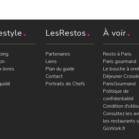
estyle
LesRestos
À voir
ping
Partenaires
Resto à Paris
on
Liens
Paris gourmand
 livres
Plan du guide
Le bouche à orei
Contact
Déjeuner Croisiè
guidé
Portraits de Chefs
ParisGourmand
Politique de
confidentialité
Condition d'utilis
Consultez les avi
les restaurants s
GoWork.fr