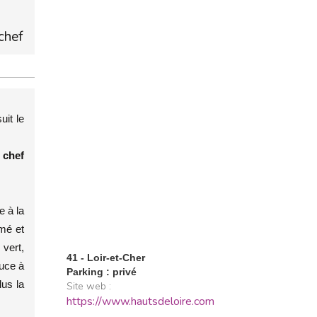
chef
uit le
chef
.
e à la
umé et
vert,
41 - Loir-et-Cher
auce à
Parking : privé
lus la
Site web :
https://www.hautsdeloire.com
.