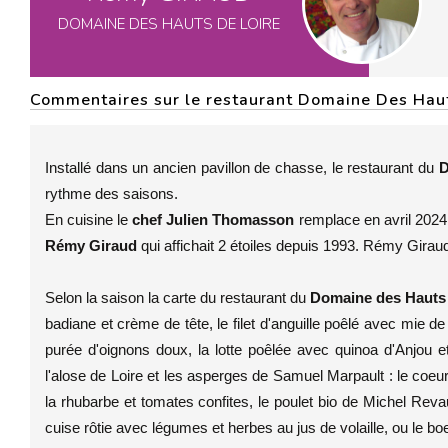
DOMAINE DES HAUTS DE LOIRE
Commentaires sur le restaurant Domaine Des Haut
Installé dans un ancien pavillon de chasse, le restaurant du
D
rythme des saisons.
En cuisine le
chef Julien Thomasson
remplace en avril 2024
Rémy Giraud
qui affichait 2 étoiles depuis 1993. Rémy Girau
Selon la saison la carte du restaurant du
Domaine des Hauts 
badiane et crème de tête, le filet d'anguille poêlé avec mie de 
purée d'oignons doux, la lotte poêlée avec quinoa d'Anjou e
l'alose de Loire et les asperges de Samuel Marpault : le coeur d
la rhubarbe et tomates confites, le poulet bio de Michel Re
cuise rôtie avec légumes et herbes au jus de volaille, ou le boe