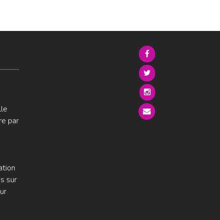
lle
re par
ation
s sur
ur