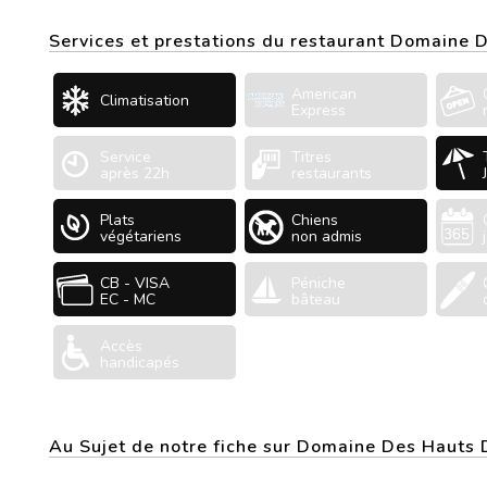
Services et prestations du restaurant Domaine 
American
Climatisation
Express
Service
Titres
après 22h
restaurants
Plats
Chiens
végétariens
non admis
CB - VISA
Péniche
EC - MC
bâteau
Accès
handicapés
Au Sujet de notre fiche sur Domaine Des Hauts