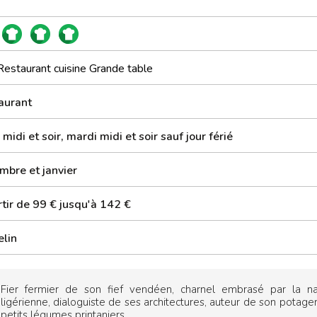
Restaurant cuisine Grande table
aurant
 midi et soir, mardi midi et soir sauf jour férié
mbre et janvier
tir de 99 € jusqu'à 142 €
elin
Fier fermier de son fief vendéen, charnel embrasé par la na
ligérienne, dialoguiste de ses architectures, auteur de son potage
petits légumes printaniers,...