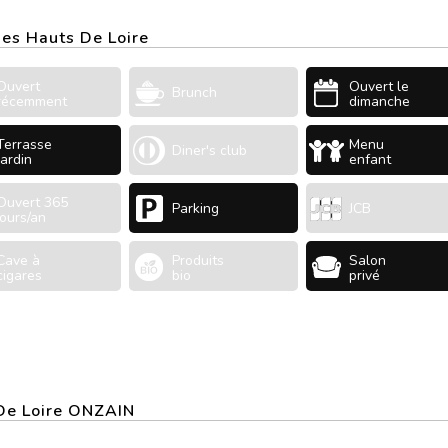
Des Hauts De Loire
Ouvert
Ouvert le
Brunch
récemment
dimanche
Terrasse
Menu
Diner's club
Jardin
enfant
Ouvert 365
Parking
JCB
jours/an
Cave à
Produits
Salon
cigares
bio
privé
 De Loire ONZAIN