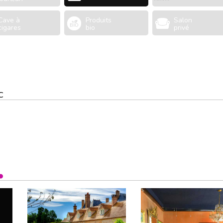
Cave à
Produits
Salon
cigares
bio
privé
C