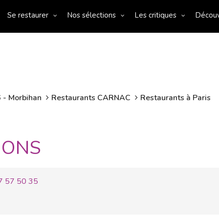
Se restaurer
Nos sélections
Les critiques
Décou
 - Morbihan
Restaurants CARNAC
Restaurants à Paris
IONS
7 57 50 35