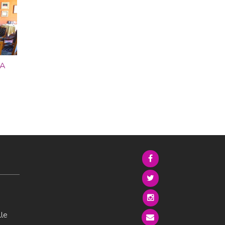
LA
lle