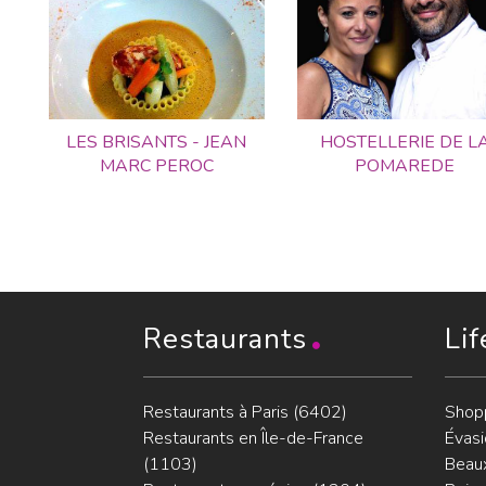
LES BRISANTS - JEAN
HOSTELLERIE DE L
MARC PEROC
POMAREDE
Restaurants
Lif
Restaurants à Paris (6402)
Shop
Restaurants en Île-de-France
Évasi
(1103)
Beaux