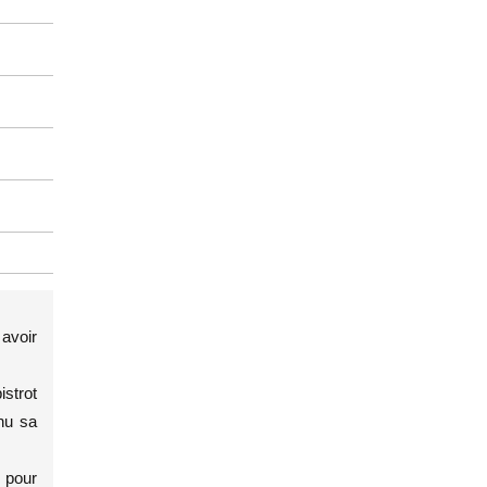
 avoir
istrot
enu sa
o pour