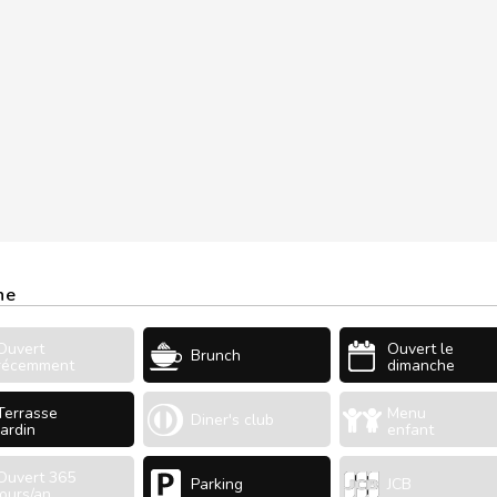
ne
Ouvert
Ouvert le
Brunch
récemment
dimanche
Terrasse
Menu
Diner's club
Jardin
enfant
Ouvert 365
Parking
JCB
jours/an