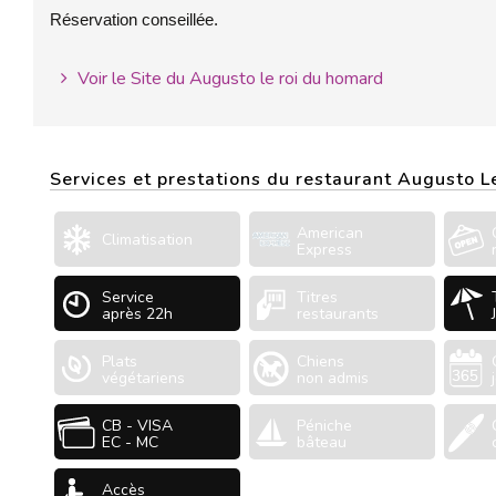
Réservation conseillée.
Voir le Site du Augusto le roi du homard
Services et prestations du restaurant Augusto 
American
Climatisation
Express
Service
Titres
après 22h
restaurants
Plats
Chiens
végétariens
non admis
CB - VISA
Péniche
EC - MC
bâteau
Accès