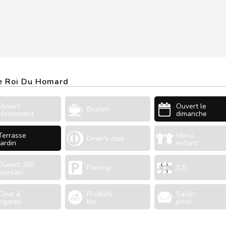
Le Roi Du Homard
Ouvert
Ouvert le
Brunch
récemment
dimanche
Terrasse
Menu
Diner's club
Jardin
enfant
Ouvert 365
Parking
JCB
jours/an
Cave à
Produits
Salon
cigares
bio
privé