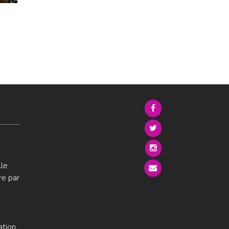
lle
re par
ation