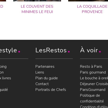
ND
LE COUVENT DES
LA COQUILLADE
MINIMES LE FEUI
PROVENCE
estyle
LesRestos
À voir
ping
Partenaires
Resto à Paris
on
Liens
Paris gourmand
 livres
Plan du guide
Le bouche à orei
Contact
Déjeuner Croisiè
guidé
Portraits de Chefs
ParisGourmand
Politique de
confidentialité
Condition d'utilis