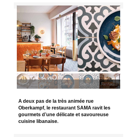
Sama Artichauts poivrade frits, labné,
poutargue
Sama Njas Poires pochées à l'arak, crumble de maamoul
Sama Mix
Sama Batata Feuilletés de pommes de terre frits, crème d'ail, piment
Sama Artichauts poivrade frits, labné, poutargue
Restaurant Sama
A deux pas de la très animée rue
Oberkampf, le restaurant SAMA ravit les
gourmets d’une délicate et savoureuse
cuisine libanaise.