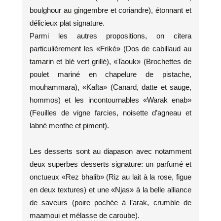
boulghour au gingembre et coriandre), étonnant et
délicieux plat signature.
Parmi les autres propositions, on citera
particulièrement les «Friké» (Dos de cabillaud au
tamarin et blé vert grillé), «Taouk» (Brochettes de
poulet mariné en chapelure de pistache,
mouhammara), «Kafta» (Canard, datte et sauge,
hommos) et les incontournables «Warak enab»
(Feuilles de vigne farcies, noisette d’agneau et
labné menthe et piment).
Les desserts sont au diapason avec notamment
deux superbes desserts signature: un parfumé et
onctueux «Rez bhalib» (Riz au lait à la rose, figue
en deux textures) et une «Njas» à la belle alliance
de saveurs (poire pochée à l’arak, crumble de
maamoui et mélasse de caroube).