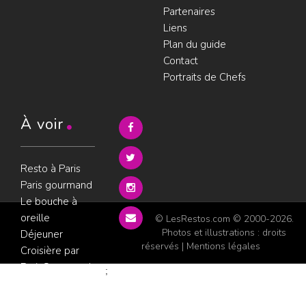
Partenaires
Liens
Plan du guide
Contact
Portraits de Chefs
À voir
Resto à Paris
Paris gourmand
Le bouche à
oreille
© LesRestos.com © 2000-2026.
Photos et illustrations : droits
Déjeuner
réservés |
Mentions légales
Croisière par
ParisGourmand
;
Politique de
confidentialité