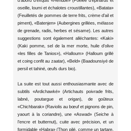
d’abord d’exquis «Hendbé» (Poêlée d’épinards et
oseille, loumi et échalotes croustillantes), «Batata»
(Feuilletés de pommes de terre frits, crème d’ail et
piment), «Batenjen» (Aubergines grillées, mélasse
de grenade, radis, herbes et sésame). Les autres
suggestions sont également alléchantes: «Kaki»
(Kaki pomme, sel de la mer morte, huile d’olive
«les filles de Tanios»), «Halloum» (Halloum grillé
et coing confit au zaatar), «Beld» (Baadounsiyé de
persil et tahiné, œufs durs bio).
La suite est tout aussi enthousiasmante avec de
subtils «Ardichawké» (Artichauts poivrade frits,
labné, poutargue et origan), de goûteux
«Chichbarak» (Raviolis au bœuf et pignons de pin,
yaourt à la coriandre), une «Aswad» (Seiche à
l’encre et butternut), cuite avec précision, et un
formidable «Habra» (Thon pilé, comme un tartare,