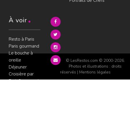
Portraits de Chefs
À voir
Resto à Paris
Paris gourmand
Le bouche à
oreille
© LesRestos.com © 2000-2026.
Photos et illustrations : droits
Déjeuner
réservés |
Mentions légales
Croisière par
ParisGourmand
;
Politique de
confidentialité
Condition
d'utilisation
Consultez les
avis sur les
restaurants sur