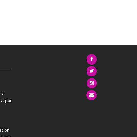
lle
re par
ation