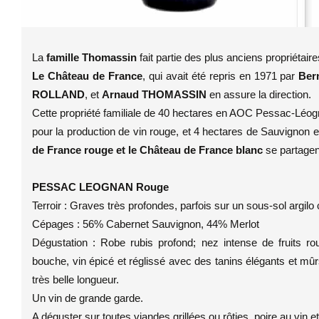
La
famille Thomassin
fait partie des plus anciens propriétaires
Le Château de France
, qui avait été repris en 1971 par
Ber
ROLLAND
, et
Arnaud THOMASSIN
en assure la direction.
Cette propriété familiale de 40 hectares en AOC Pessac-Léog
pour la production de vin rouge, et 4 hectares de Sauvignon e
de France rouge et le Château de France blanc
se partagen
PESSAC LEOGNAN Rouge
Terroir : Graves très profondes, parfois sur un sous-sol argilo 
Cépages : 56% Cabernet Sauvignon, 44% Merlot
Dégustation : Robe rubis profond; nez intense de fruits rou
bouche, vin épicé et réglissé avec des tanins élégants et mûr
très belle longueur.
Un vin de grande garde.
A déguster sur toutes viandes grillées ou rôties, poire au vin e