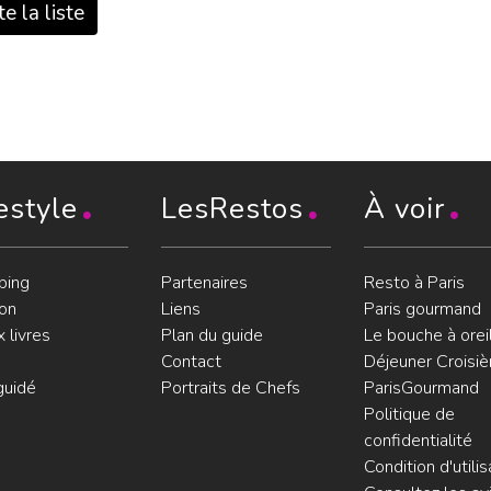
e la liste
estyle
LesRestos
À voir
ping
Partenaires
Resto à Paris
on
Liens
Paris gourmand
 livres
Plan du guide
Le bouche à orei
Contact
Déjeuner Croisiè
guidé
Portraits de Chefs
ParisGourmand
Politique de
confidentialité
Condition d'utilis