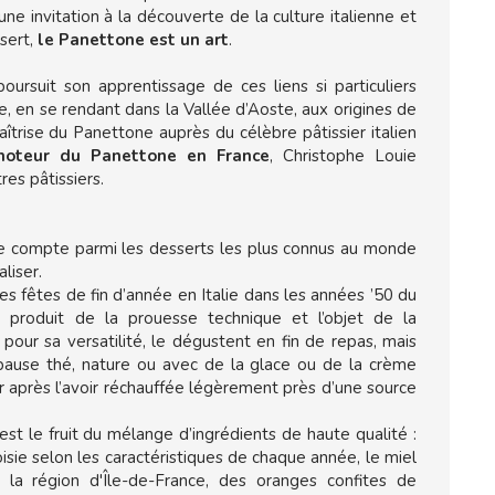
une invitation à la découverte de la culture italienne et
ssert,
le Panettone est un art
.
poursuit son apprentissage de ces liens si particuliers
e, en se rendant dans la Vallée d’Aoste, aux origines de
maîtrise du Panettone auprès du célèbre pâtissier italien
moteur du Panettone en France
, Christophe Louie
tres pâtissiers.
ne compte parmi les desserts les plus connus au monde
liser.
s fêtes de fin d’année en Italie dans les années ’50 du
le produit de la prouesse technique et l’objet de la
s, pour sa versatilité, le dégustent en fin de repas, mais
 pause thé, nature ou avec de la glace ou de la crème
er après l’avoir réchauffée légèrement près d’une source
st le fruit du mélange d’ingrédients de haute qualité :
hoisie selon les caractéristiques de chaque année, le miel
 la région d'Île-de-France, des oranges confites de