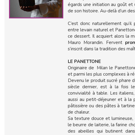
égards une initiation au goût et 
de son histoire. Au-delà d’un de
C’est donc naturellement qu’il 
entre levain naturel et Panetton
ce dessert. Il acquiert alors la 
Mauro Morandin. Fervent
pro
s’inscrit dans la tradition des maî
LE PANETTONE
Originaire de Milan le Panetto
et parmi les plus complexes à réa
Devenu le produit sucré phare de
siècle dernier, est à la fois 
convivialité à table. Les italien
aussi au petit-déjeuner et à la
pâtissière ou des pâtes à tartin
de chaleur.
Sa texture douce et lumineuse, e
le beurre de laiterie, la farine c
des abeilles qui butinent dans