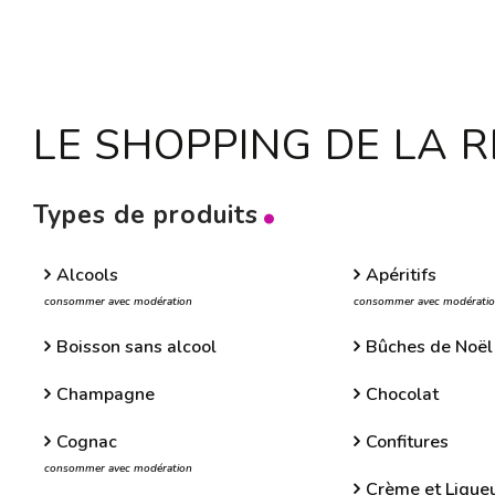
LE SHOPPING DE LA 
Types de produits
Alcools
Apéritifs
consommer avec modération
consommer avec modérati
Boisson sans alcool
Bûches de Noël
Champagne
Chocolat
Cognac
Confitures
consommer avec modération
Crème et Liqueu