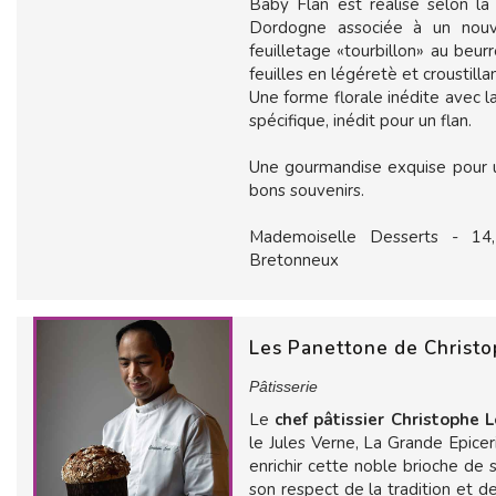
Baby Flan est réalisé selon la
Dordogne associée à un nouve
feuilletage «tourbillon» au beurr
feuilles en légéretè et croustilla
Une forme florale inédite avec la
spécifique, inédit pour un flan.
Une gourmandise exquise pour un
bons souvenirs.
Mademoiselle Desserts - 14
Bretonneux
Les Panettone de Christo
Pâtisserie
Le
chef pâtissier Christophe L
le Jules Verne, La Grande Epicer
enrichir cette noble brioche de
son respect de la tradition et d