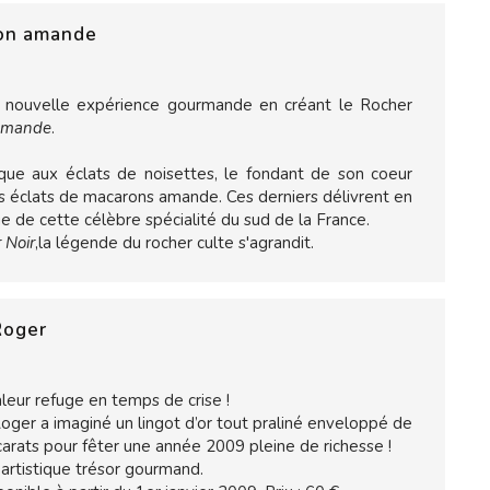
ron amande
ne nouvelle expérience gourmande en créant le Rocher
amande
.
ue aux éclats de noisettes, le fondant de son coeur
its éclats de macarons amande. Ces derniers délivrent en
 de cette célèbre spécialité du sud de la France.
 Noir
,la légende du rocher culte s'agrandit.
 Roger
aleur refuge en temps de crise !
Roger a imaginé un lingot d’or tout praliné enveloppé de
 carats pour fêter une année 2009 pleine de richesse !
 artistique trésor gourmand.