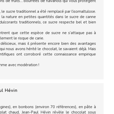
ions de fruits… bourrées de flavanols qui vous protègent
, le sucre traditionnel a été remplacé par l’isomaltulose.
 la nature en petites quantités dans le sucre de canne
dulcorants traditionnels, ce sucre respecte bel et bien
ntrent que cette espèce de sucre ne s’attaque pas à
blement le risque de carie.
délicieux, mais il présente encore bien des avantages
ui nous avons hérité le chocolat, le savaient déjà. Mais
entifiques ont corroboré cette connaissance empirique
omme avec modération !
ul Hévin
rigines), en bonbons (environ 70 références), en pâte à
olat chaud, Jean-Paul Hévin révèle le chocolat sous