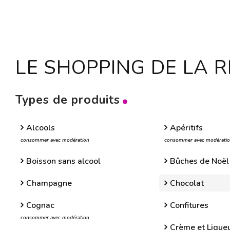
LE SHOPPING DE LA 
Types de produits
Alcools
Apéritifs
consommer avec modération
consommer avec modérati
Boisson sans alcool
Bûches de Noël
Champagne
Chocolat
Cognac
Confitures
consommer avec modération
Crème et Liqueu