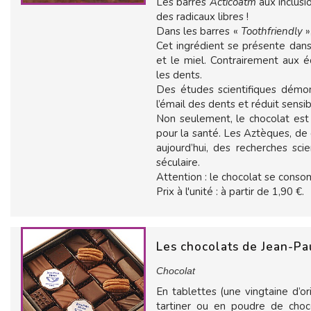
Les barres
Acticoatm
aux inclus
des radicaux libres !
Dans les barres «
Toothfriendly
»
Cet ingrédient se présente dans
et le miel. Contrairement aux é
les dents.
Des études scientifiques démo
l’émail des dents et réduit sensi
Non seulement, le chocolat est 
pour la santé. Les Aztèques, de q
aujourd’hui, des recherches sci
séculaire.
Attention : le chocolat se cons
Prix à l'unité : à partir de 1,90 €.
Les chocolats de Jean-Pa
Chocolat
En tablettes (une vingtaine d’o
tartiner ou en poudre de choc