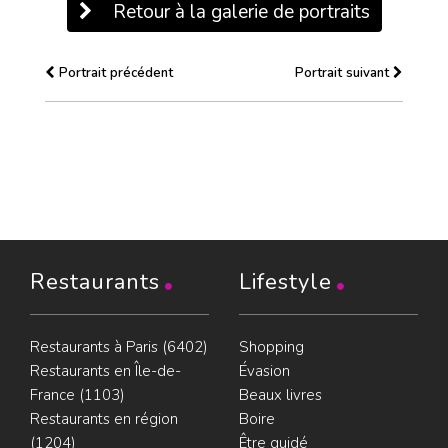
Retour à la galerie de portraits
Portrait précédent
Portrait suivant
Restaurants
Lifestyle
Restaurants à Paris (6402)
Shopping
Restaurants en Île-de-
Évasion
France (1103)
Beaux livres
Restaurants en région
Boire
(1204)
Être guidé