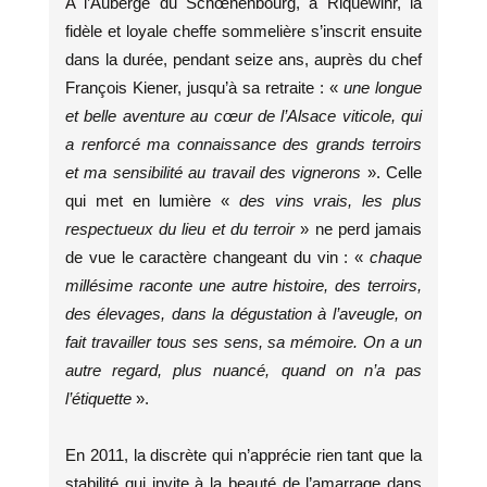
A l’Auberge du Schœnenbourg, à Riquewihr, la
fidèle et loyale cheffe sommelière s’inscrit ensuite
dans la durée, pendant seize ans, auprès du chef
François Kiener, jusqu’à sa retraite : «
une longue
et belle aventure au cœur de l’Alsace viticole, qui
a renforcé ma connaissance des grands terroirs
et ma sensibilité au travail des vignerons
». Celle
qui met en lumière «
des vins vrais, les plus
respectueux du lieu et du terroir
» ne perd jamais
de vue le caractère changeant du vin : «
chaque
millésime raconte une autre histoire, des terroirs,
des élevages, dans la dégustation à l’aveugle, on
fait travailler tous ses sens, sa mémoire. On a un
autre regard, plus nuancé, quand on n’a pas
l’étiquette
».
En 2011, la discrète qui n’apprécie rien tant que la
stabilité qui invite à la beauté de l’amarrage dans