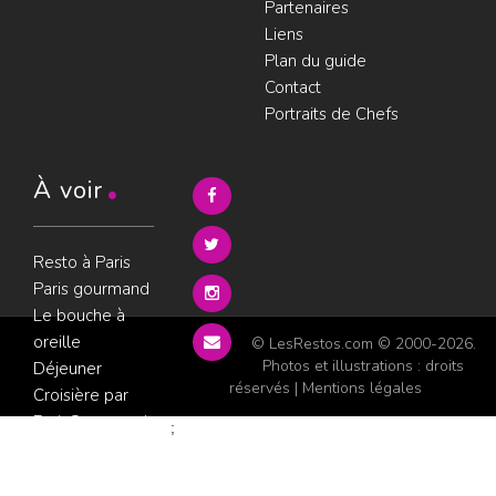
Partenaires
Liens
Plan du guide
Contact
Portraits de Chefs
À voir
Resto à Paris
Paris gourmand
Le bouche à
oreille
© LesRestos.com © 2000-2026.
Photos et illustrations : droits
Déjeuner
réservés |
Mentions légales
Croisière par
ParisGourmand
;
Politique de
confidentialité