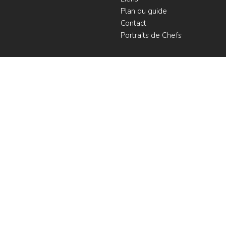
Plan du guide
Contact
Portraits de Chefs
À voir
Resto à Paris
Paris gourmand
Le bouche à
oreille
© LesRestos.com © 2000-2026.
Photos et illustrations : droits
Déjeuner
réservés |
Mentions légales
Croisière par
ParisGourmand
;
Politique de
confidentialité
Condition
d'utilisation