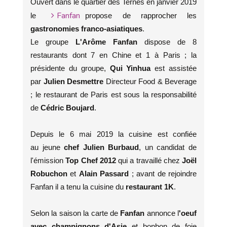
Ouvert dans le quartier des Ternes en janvier 2019
Fanfan
le
propose de rapprocher les
gastronomies franco-asiatiques
.
Le groupe
L'Arôme Fanfan
dispose de 8
restaurants dont 7 en Chine et 1 à Paris ; la
présidente du groupe,
Qui Yinhua
est assistée
par
Julien Desmettre
Directeur Food & Beverage
; le restaurant de Paris est sous la responsabilité
de
Cédric Boujard
.
Depuis le 6 mai 2019 la cuisine est confiée
au jeune
chef Julien Burbaud
, un candidat de
l'émission
Top Chef 2012
qui a travaillé chez
Joël
Robuchon
et
Alain Passard
; avant de rejoindre
Fanfan il a tenu la cuisine du
restaurant 1K
.
Selon la saison la carte de
Fanfan
annonce l
'oeuf
avec champignons d'Asie
et bonbon de foie