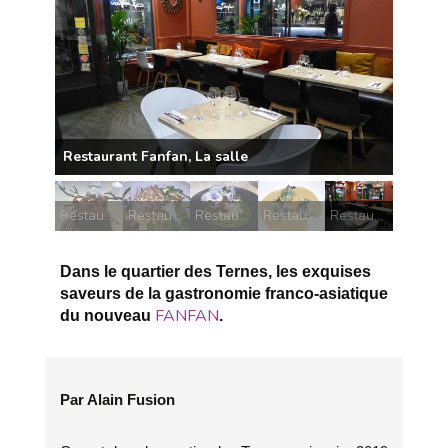
Restaurant Fanfan, Chocolat Li Chu du Vietnam
Restaurant Fanfan, Cabillaud crevettes grises
Restaurant Fanfan, Thon rouge pomme nashi
Restaurant Fanfan, Ravioles de gambas
Restaurant Fanfan, La salle
Dans le quartier des Ternes, les exquises
saveurs de la gastronomie franco-asiatique
FANFAN
du nouveau
.
Par Alain Fusion