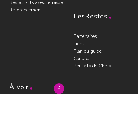
Restaurants avec terrasse
Référencement
LesRestos
Partenaires
Liens
Plan du guide
Contact
Portraits de Chefs
À voir
Resto à Paris
Paris gourmand
Le bouche à
oreille
© LesRestos.com © 2000-2026.
Photos et illustrations : droits
Déjeuner