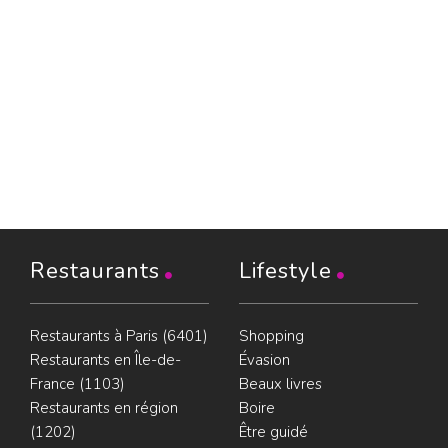
Restaurants
Lifestyle
Restaurants à Paris (6401)
Shopping
Restaurants en Île-de-
Évasion
France (1103)
Beaux livres
Restaurants en région
Boire
(1202)
Être guidé