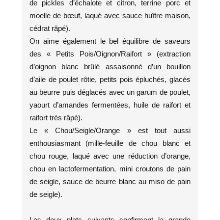
de pickles d’échalote et citron, terrine porc et
moelle de bœuf, laqué avec sauce huître maison,
cédrat râpé).
On aime également le bel équilibre de saveurs
des « Petits Pois/Oignon/Raifort » (extraction
d’oignon blanc brûlé assaisonné d’un bouillon
d’aile de poulet rôtie, petits pois épluchés, glacés
au beurre puis déglacés avec un garum de poulet,
yaourt d’amandes fermentées, huile de raifort et
raifort très râpé).
Le « Chou/Seigle/Orange » est tout aussi
enthousiasmant (mille-feuille de chou blanc et
chou rouge, laqué avec une réduction d’orange,
chou en lactofermentation, mini croutons de pain
de seigle, sauce de beurre blanc au miso de pain
de seigle).
Les deux plats suivants confirment la grande