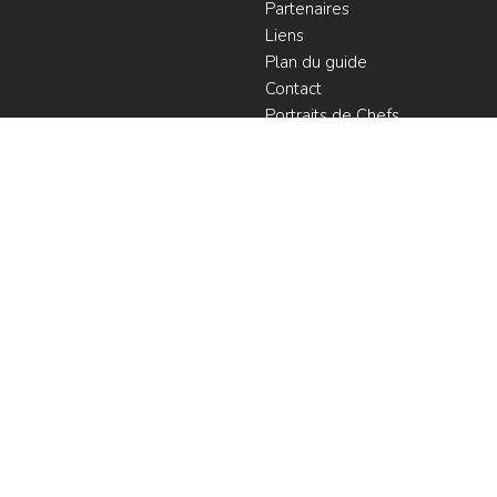
Partenaires
Liens
Plan du guide
Contact
Portraits de Chefs
À voir
Resto à Paris
Paris gourmand
Le bouche à
oreille
© LesRestos.com © 2000-2026.
Photos et illustrations : droits
Déjeuner
réservés |
Mentions légales
Croisière par
ParisGourmand
;
Politique de
confidentialité