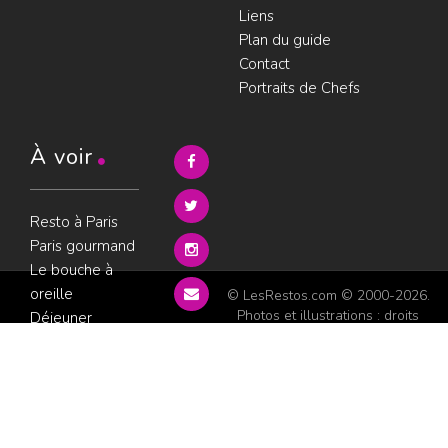
Liens
Plan du guide
Contact
Portraits de Chefs
À voir
Resto à Paris
Paris gourmand
Le bouche à
oreille
© LesRestos.com © 2000-2026.
Photos et illustrations : droits
Déjeuner
réservés |
Mentions légales
Croisière par
ParisGourmand
;
Politique de
confidentialité
Condition