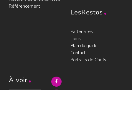
Référencement
LesRestos
Partenaires
Liens
Plan du guide
Contact
Portraits de Chefs
À voir
Resto à Paris
Paris gourmand
Le bouche à
oreille
© LesRestos.com © 2000-2026.
Photos et illustrations : droits
Déjeuner