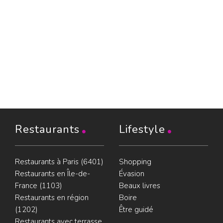
Restaurants
Lifestyle
Restaurants à Paris (6401)
Shopping
Restaurants en Île-de-
Évasion
France (1103)
Beaux livres
Restaurants en région
Boire
(1202)
Être guidé
Restaurants avec terrasse