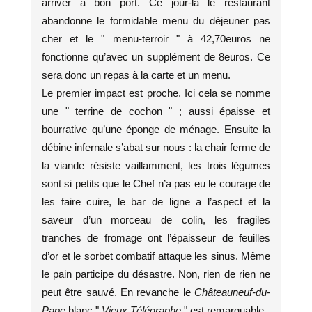
arriver à bon port. Ce jour-là le restaurant
abandonne le formidable menu du déjeuner pas
cher et le " menu-terroir " à 42,70euros ne
fonctionne qu’avec un supplément de 8euros. Ce
sera donc un repas à la carte et un menu.
Le premier impact est proche. Ici cela se nomme
une " terrine de cochon " ; aussi épaisse et
bourrative qu’une éponge de ménage. Ensuite la
débine infernale s’abat sur nous : la chair ferme de
la viande résiste vaillamment, les trois légumes
sont si petits que le Chef n’a pas eu le courage de
les faire cuire, le bar de ligne a l’aspect et la
saveur d’un morceau de colin, les fragiles
tranches de fromage ont l’épaisseur de feuilles
d’or et le sorbet combatif attaque les sinus. Même
le pain participe du désastre. Non, rien de rien ne
peut être sauvé. En revanche le
Châteauneuf-du-
Pape
blanc "
Vieux Télégraphe
" est remarquable.