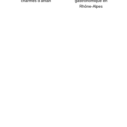
charmes d'antan
gastronomique en
Rhône-Alpes