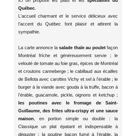
Ici on propose les plats et les
spécialités du
Québec
.
L'accueil charmant et le service délicieux avec
l'accent du Québec font plaisir et attirent la
sympathie.
La carte annonce la
salade thaïe au poulet
façon
Montréal frîche et généreusement servie ; le
velouté de tomate au foie gras, épices de Montréal
et croutons canneberge ; le cabillaud aux écailles
de Bellota avec carottes Vichy et sel à l'érable ; le
burger à la viande avec gouda à la truffe, bacon à
l'érable, guacamole, pickle, oignons et ketchup ;
les poutines avec le fromage de Saint-
Guillaume, des frites ultra-crispy et une sauce
maison
, en portion simple ou double : la
Classique un plat épatant et indispensable à
déguster ; la poutine bacon fumé à l'érable, la