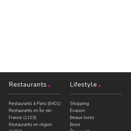
Restaurants
Lifestyle
Restaurants à Paris (6401)
Shopping
Restaurants en Île-de-
Évasion
France (1103)
Beaux livres
Restaurants en région
Boire