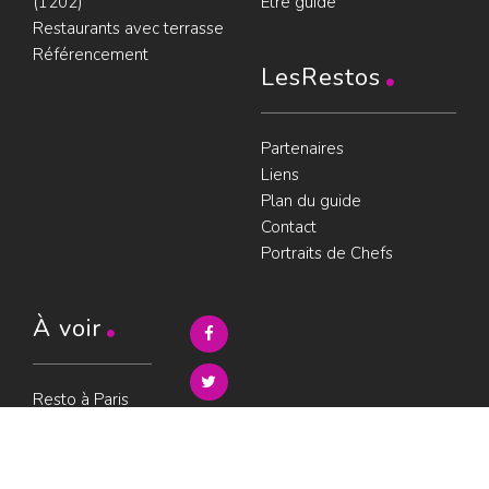
(1202)
Être guidé
Restaurants avec terrasse
Référencement
LesRestos
Partenaires
Liens
Plan du guide
Contact
Portraits de Chefs
À voir
Resto à Paris
Paris gourmand
Le bouche à
oreille
© LesRestos.com © 2000-2026.