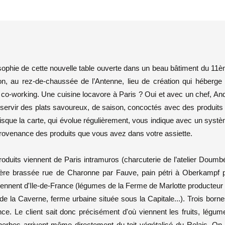
osophie de cette nouvelle table ouverte dans un beau bâtiment du 11
 au rez-de-chaussée de l’Antenne, lieu de création qui héberge
e co-working. Une cuisine locavore à Paris ? Oui et avec un chef, An
 servir des plats savoureux, de saison, concoctés avec des produits
uisque la carte, qui évolue régulièrement, vous indique avec un syst
provenance des produits que vous avez dans votre assiette.
oduits viennent de Paris intramuros (charcuterie de l’atelier Doumbe
e, bière brassée rue de Charonne par Fauve, pain pétri à Oberkampf 
viennent d'Ile-de-France (légumes de la Ferme de Marlotte producteur
 la Caverne, ferme urbaine située sous la Capitale...). Trois borne
nce. Le client sait donc précisément d'où viennent les fruits, légum
herbes arrivent même directement du toit végétalisé du Relais. On