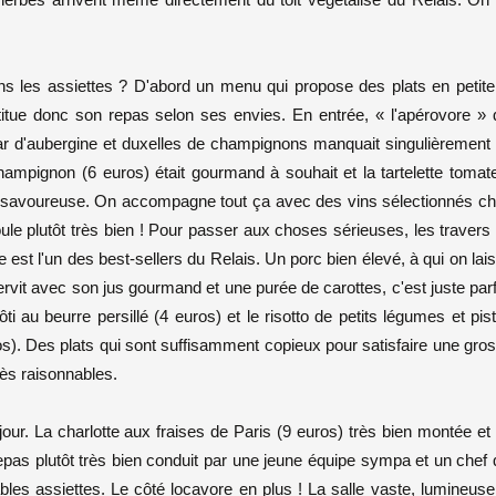
dans les assiettes ? D'abord un menu qui propose des plats en petite
itue donc son repas selon ses envies. En entrée, « l'apérovore » 
ar d'aubergine et duxelles de champignons manquait singulièrement
hampignon (6 euros) était gourmand à souhait et la tartelette tomat
e et savoureuse. On accompagne tout ça avec des vins sélectionnés c
éroule plutôt très bien ! Pour passer aux choses sérieuses, les travers
st l'un des best-sellers du Relais. Un porc bien élevé, à qui on lai
vit avec son jus gourmand et une purée de carottes, c'est juste parf
ti au beurre persillé (4 euros) et le risotto de petits légumes et pis
os). Des plats qui sont suffisamment copieux pour satisfaire une gro
rès raisonnables.
our. La charlotte aux fraises de Paris (9 euros) très bien montée et
pas plutôt très bien conduit par une jeune équipe sympa et un chef 
bles assiettes. Le côté locavore en plus ! La salle vaste, lumineuse