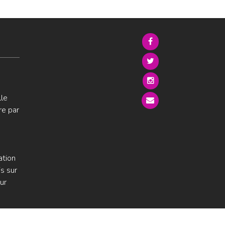
lle
re par
ation
s sur
ur