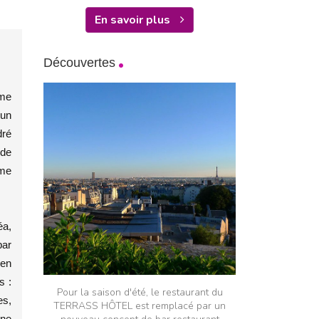
En savoir plus
Découvertes
ème
 un
dré
 de
ème
́a,
par
 en
s :
Pour la saison d'été, le restaurant du
es,
TERRASS HÔTEL est remplacé par un
 ne