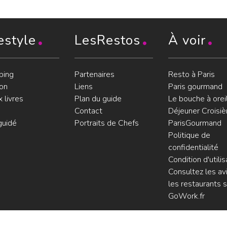
estyle
LesRestos
À voir
ping
Partenaires
Resto à Paris
on
Liens
Paris gourmand
 livres
Plan du guide
Le bouche à orei
Contact
Déjeuner Croisiè
guidé
Portraits de Chefs
ParisGourmand
Politique de
confidentialité
Condition d'utilis
Consultez les avi
les restaurants s
GoWork.fr