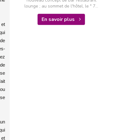
nouveau concept de bar restaurant
lounge ; au sommet de l'hôtel, le " 7...
En savoir plus
 et
qui
 de
es-
hez
 de
sse
ait
tou
sse
 un
qui
 et