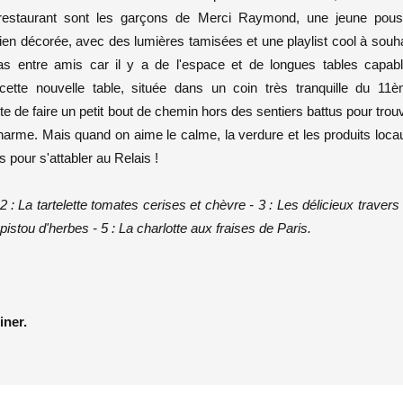
e restaurant sont les garçons de Merci Raymond, une jeune pou
 bien décorée, avec des lumières tamisées et une playlist cool à souha
epas entre amis car il y a de l'espace et de longues tables capab
e cette nouvelle table, située dans un coin très tranquille du 11
e de faire un petit bout de chemin hors des sentiers battus pour trou
arme. Mais quand on aime le calme, la verdure et les produits loca
s pour s'attabler au Relais !
2 : La tartelette tomates cerises et chèvre - 3 : Les délicieux travers
 pistou d'herbes - 5 : La charlotte aux fraises de Paris.
iner.