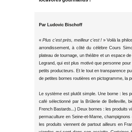
Par Ludovic Bischoff
«
Plus c'est près, meilleur c'est !
» Voilà la phil
arrondissement, à côté du célèbre Cours Simon,
plateau de tournage, un théâtre et un espace d
Legrand, qui est plus motivé que personne pour
petits producteurs. Et le tout en transparence p
de petites bornes routières en pictogramme, la 
Le système est plutôt simple. Une borne : les pr
café sélectionné par la Brûlerie de Bellevill
French Bastards...) Deux bornes : les produits 
permaculture en Seine-et-Marne, champignons de
les produits viennent de partout ailleurs en Fra
viandes qui sont dans son assiette. Certaines 