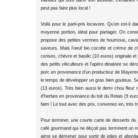
peut pas faire plus local !
Voilà pour le parti-pris locavore. Qu'en est-il 
moyenne portion, idéal pour partager. On const
propose des petites verrines de houmous, cavi
saveurs. Mais l'oeuf bio cocotte et crème de c
cerises, chèvre et basilic (10 euros) original
des petits viticulteurs et l'apéro dinatoire se d
porc en provenance d'un producteur de Mayenne e
le temps de développer un gras bien gouteux. Ser
(13 euros). Très bien aussi le demi chou fleur rô
d'herbes en provenance du toit du Relais (9 eur
faim ! Le tout avec des prix, convenez-en, très t
Pour terminer, une courte carte de desserts du j
café gourmand qui ne déçoit pas terminent un re
aime se démener pour sortir de jolies et aborda