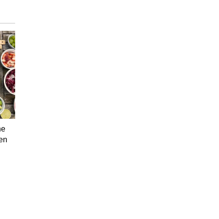
ne
 en