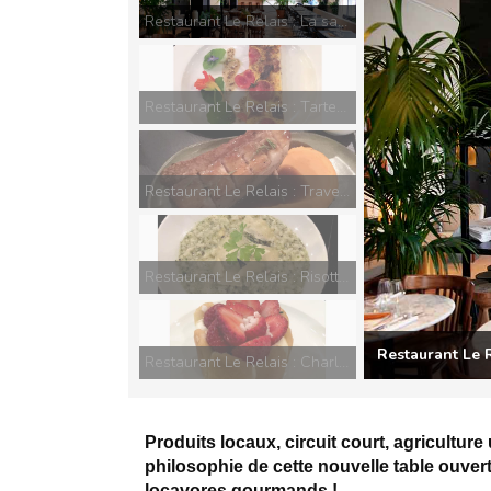
Restaurant Le Relais : La salle
Restaurant Le Relais : Tartelette tomates cerises et chèvre
Restaurant Le Relais : Travers de porc cuit 24h
Restaurant Le Relais : Risotto de petits légumes
Restaurant Le R
Restaurant Le Relais : Charlotte aux fraises de Paris
Produits locaux, circuit court, agriculture
philosophie de cette nouvelle table ouver
locavores gourmands !