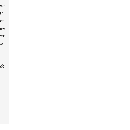
sse
it,
les
ème
ver
ux,
 de