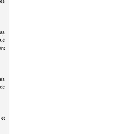
des
pas
que
ant
urs
 de
 et