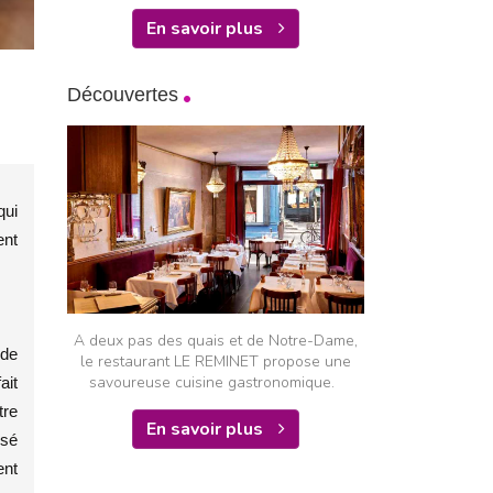
En savoir plus
Découvertes
qui
ent
A deux pas des quais et de Notre-Dame,
 de
le restaurant LE REMINET propose une
savoureuse cuisine gastronomique.
ait
tre
En savoir plus
ssé
ent