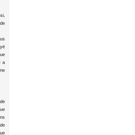
si,
ide
lus
ayé
que
l a
nne
 de
que
ins
 de
que