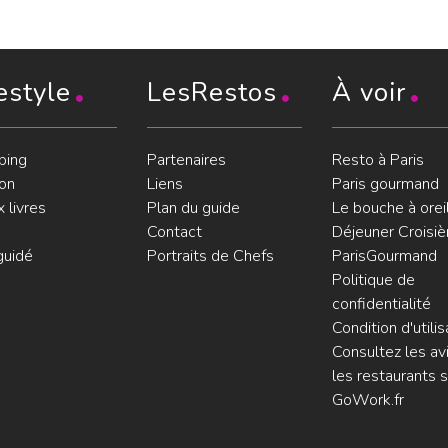
estyle
LesRestos
À voir
ping
Partenaires
Resto à Paris
on
Liens
Paris gourmand
 livres
Plan du guide
Le bouche à orei
Contact
Déjeuner Croisiè
guidé
Portraits de Chefs
ParisGourmand
Politique de
confidentialité
Condition d'utilis
Consultez les avi
les restaurants s
GoWork.fr