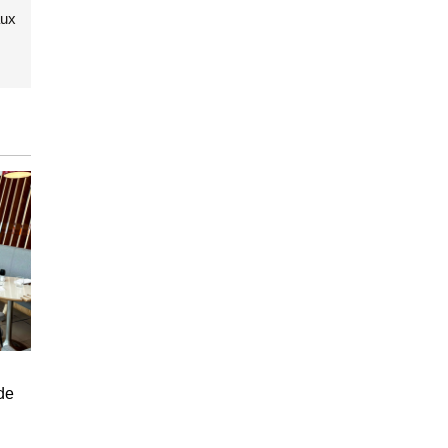
aux
de