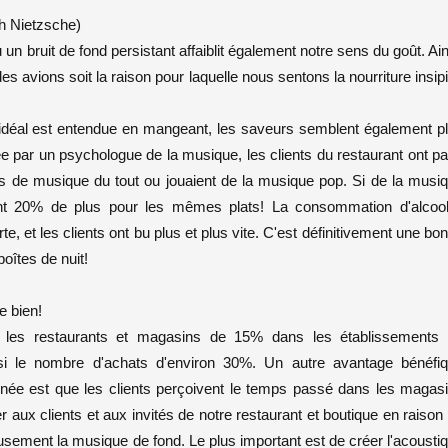
ch Nietzsche)
n bruit de fond persistant affaiblit également notre sens du goût. Ain
es avions soit la raison pour laquelle nous sentons la nourriture insip
idéal est entendue en mangeant, les saveurs semblent également p
e par un psychologue de la musique, les clients du restaurant ont p
pas de musique du tout ou jouaient de la musique pop. Si de la musi
ient 20% de plus pour les mêmes plats! La consommation d'alcoo
 et les clients ont bu plus et plus vite. C'est définitivement une bo
boîtes de nuit!
e bien!
les restaurants et magasins de 15% dans les établissements
si le nombre d'achats d'environ 30%. Un autre avantage bénéfi
nnée est que les clients perçoivent le temps passé dans les magas
aux clients et aux invités de notre restaurant et boutique en raison
sement la musique de fond. Le plus important est de créer l'acousti