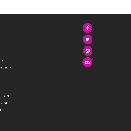
lle
re par
ation
s sur
ur