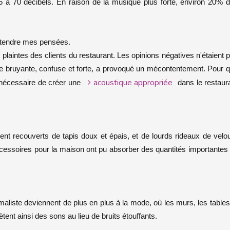
5 à 70 décibels. En raison de la musique plus forte, environ 20% 
ntendre mes pensées.
s plaintes des clients du restaurant. Les opinions négatives n'étaient 
e bruyante, confuse et forte, a provoqué un mécontentement. Pour 
acoustique appropriée
t nécessaire de créer une
dans le restaur
ient recouverts de tapis doux et épais, et de lourds rideaux de velo
ccessoires pour la maison ont pu absorber des quantités importantes
maliste deviennent de plus en plus à la mode, où les murs, les tables
tent ainsi des sons au lieu de bruits étouffants.