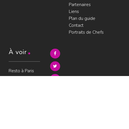
Partenaires
Liens
Plan du guide
Contact
Portraits de Chefs
À voir
Resto à Paris
Paris gourmand
Le bouche à
oreille
© LesRestos.com © 2000-2026.
Photos et illustrations : droits
Déjeuner
réservés |
Mentions légales
Croisière par
ParisGourmand
;
Politique de
confidentialité