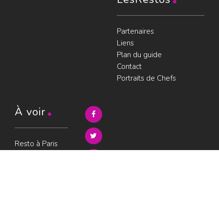
Partenaires
Liens
Plan du guide
Contact
Portraits de Chefs
À voir
Resto à Paris
Paris gourmand
Le bouche à
oreille
© LesRestos.com © 2000-2026.
Photos et illustrations : droits
Déjeuner
réservés |
Mentions légales
Croisière par
ParisGourmand
;