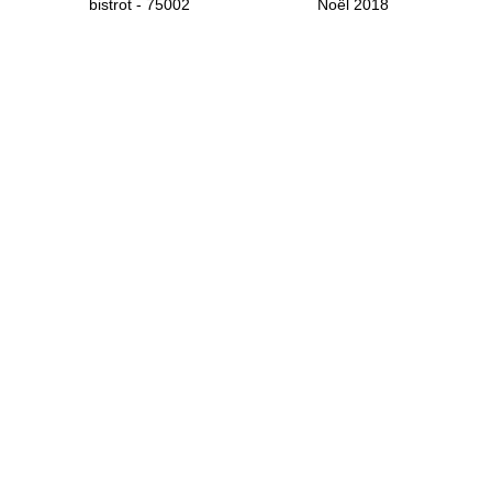
bistrot - 75002
Noël 2018