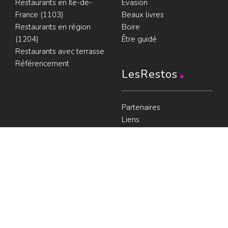
Restaurants en Île-de-
Évasion
France (1103)
Beaux livres
Restaurants en région
Boire
(1204)
Être guidé
Restaurants avec terrasse
Référencement
LesRestos
Partenaires
Liens
Plan du guide
Contact
Portraits de Chefs
À voir
Resto à Paris