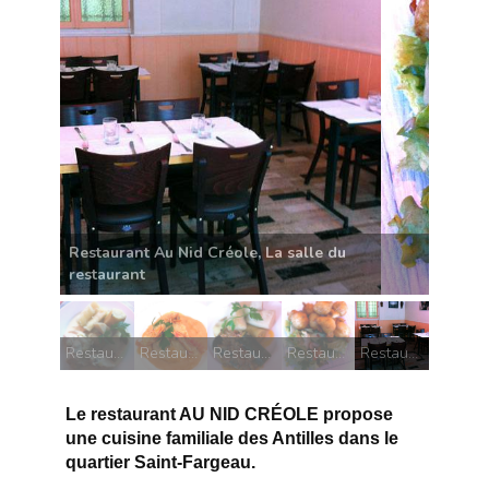
Restaurant Au Nid Créole, Les accras de morue
Restaurant Au Nid Créole, Poulet au lait de coco
Restaurant Au Nid Créole, Crevettes au lait de coco avec purée de pomme de terre plus manioc et igname
Restaurant Au Nid Créole, Courgettes farcies et banane plantin
Restaurant Au Nid Créole, Les accras de morue
Restaurant Au Nid Créole, La salle du restaurant
Le restaurant AU NID CRÉOLE propose
une cuisine familiale des Antilles dans le
quartier Saint-Fargeau.