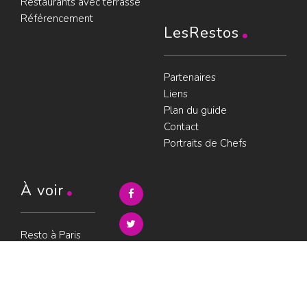
Restaurants avec terrasse
Référencement
LesRestos
Partenaires
Liens
Plan du guide
Contact
Portraits de Chefs
À voir
Resto à Paris
Paris gourmand
Le bouche à
oreille
© LesRestos.com © 2000-2026.
Photos et illustrations : droits
Déjeuner