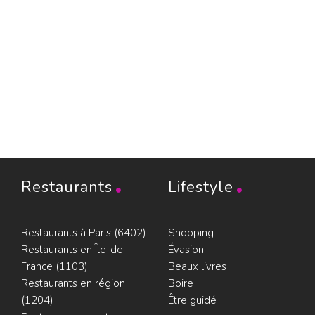
Restaurants
Lifestyle
Restaurants à Paris (6402)
Shopping
Restaurants en Île-de-
Évasion
France (1103)
Beaux livres
Restaurants en région
Boire
(1204)
Être guidé