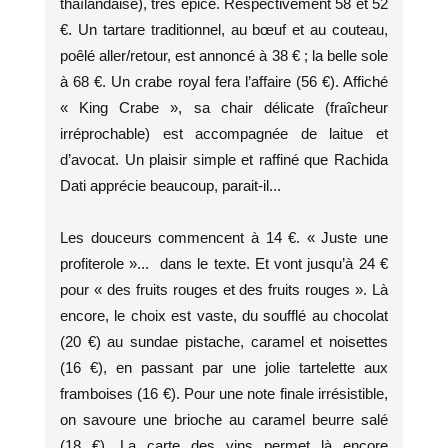
thaïlandaise), très épicé. Respectivement 58 et 52
€. Un tartare traditionnel, au bœuf et au couteau,
poêlé aller/retour, est annoncé à 38 € ; la belle sole
à 68 €. Un crabe royal fera l’affaire (56 €). Affiché
« King Crabe », sa chair délicate (fraîcheur
irréprochable) est accompagnée de laitue et
d’avocat. Un plaisir simple et raffiné que Rachida
Dati apprécie beaucoup, parait-il...
Les douceurs commencent à 14 €. « Juste une
profiterole »... dans le texte. Et vont jusqu’à 24 €
pour « des fruits rouges et des fruits rouges ». Là
encore, le choix est vaste, du soufflé au chocolat
(20 €) au sundae pistache, caramel et noisettes
(16 €), en passant par une jolie tartelette aux
framboises (16 €). Pour une note finale irrésistible,
on savoure une brioche au caramel beurre salé
(18 €). La carte des vins permet là encore