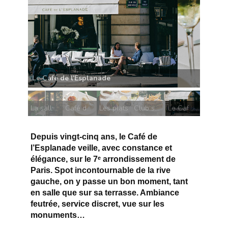
Club sandwich
La salle du Café de l'Esplanade
Café de l'Esplanade dessert
Les plats
Club sandwich
Le Café de l'Esplanade
Depuis vingt-cinq ans, le Café de
l’Esplanade veille, avec constance et
élégance, sur le 7ᵉ arrondissement de
Paris. Spot incontournable de la rive
gauche, on y passe un bon moment, tant
en salle que sur sa terrasse. Ambiance
feutrée, service discret, vue sur les
monuments…