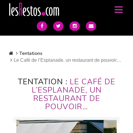
Tentations
Le Café de l’Esplanade, un restaurant de pouvoir…
TENTATION :
LE CAFÉ DE
L’ESPLANADE, UN
RESTAURANT DE
POUVOIR…