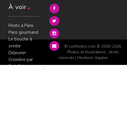
À voir
Resto à Paris
Paris gourmand
Le bouche à
oreille
© LesRestos.com © 2000-2026.
Photos et illustrations : droits
Déjeuner
réservés |
Mentions légales
Croisière par
ParisGourmand
;
Politique de
confidentialité
Condition
d'utilisation
Consultez les
avis sur les
restaurants sur
GoWork.fr