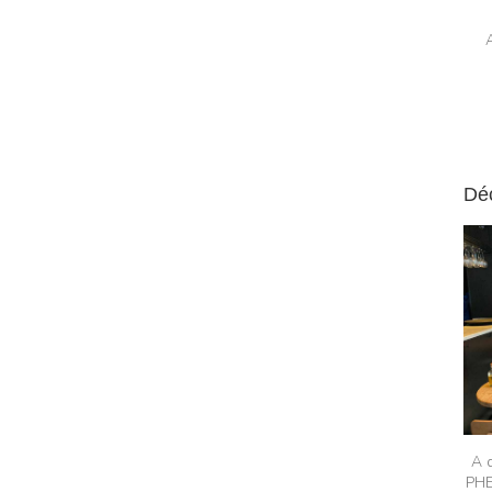
Dé
A 
PHE