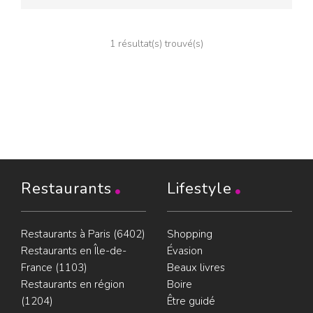
1 résultat(s) trouvé(s)
Restaurants
Lifestyle
Restaurants à Paris (6402)
Shopping
Restaurants en Île-de-
Évasion
France (1103)
Beaux livres
Restaurants en région
Boire
(1204)
Être guidé