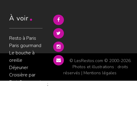
À voir
Resto à Paris
Paris gourmand
Le bouche à
oreille
© LesRestos.com © 2000-2026.
Photos et illustrations : droits
Déjeuner
réservés |
Mentions légales
Croisière par
ParisGourmand
;
Politique de
confidentialité
Condition
d'utilisation
Consultez les
avis sur les
restaurants sur